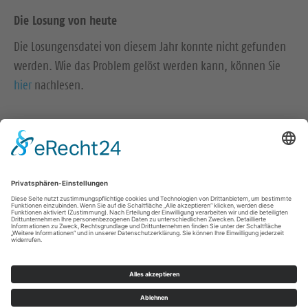
Die Losung von heute
Die Losungensdatei von diesem Jahr konnte nicht gefunden
werden. Wie das Problem gelöst werden kann, können Sie
hier
nachlesen.
Impressum
Datenschutz