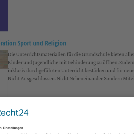
eration Sport und Religion
Die Unterrichtsmaterialien für die Grundschule bieten alle
Kinder und Jugendliche mit Behinderung zu öffnen. Zudem 
inklusiv durchgeführten Unterricht bestärken und für neu
Nicht Ausgeschlossen. Nicht Nebeneinander. Sondern Mite