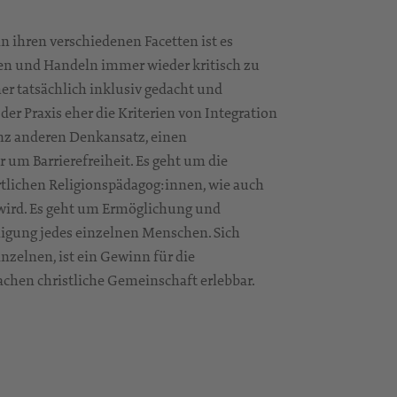
n ihren verschiedenen Facetten ist es
ken und Handeln immer wieder kritisch zu
r tatsächlich inklusiv gedacht und
der Praxis eher die Kriterien von Integration
ganz anderen Denkansatz, einen
r um Barrierefreiheit. Es geht um die
tlichen Religionspädagog:innen, wie auch
 wird. Es geht um Ermöglichung und
ligung jedes einzelnen Menschen. Sich
nzelnen, ist ein Gewinn für die
hen christliche Gemeinschaft erlebbar.