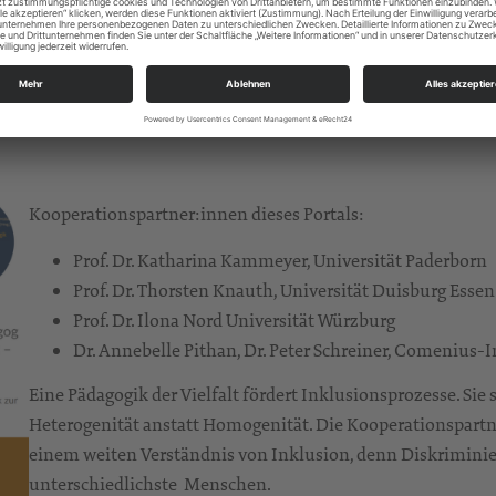
Kooperationspartner:innen dieses Portals:
Prof. Dr. Katharina Kammeyer, Universität Paderborn
Prof. Dr. Thorsten Knauth, Universität Duisburg Essen
Prof. Dr. Ilona Nord Universität Würzburg
Dr. Annebelle Pithan, Dr. Peter Schreiner, Comenius-
Eine Pädagogik der Vielfalt fördert Inklusionsprozesse. Sie
Heterogenität anstatt Homogenität. Die Kooperationspart
einem weiten Verständnis von Inklusion, denn Diskriminier
unterschiedlichste Menschen.