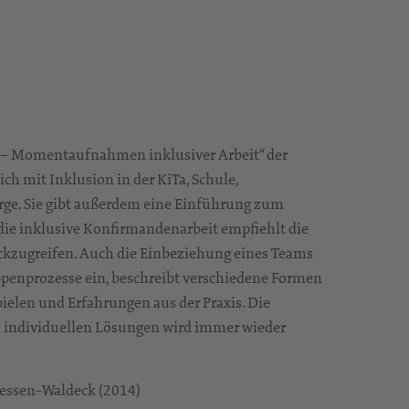
 – Momentaufnahmen inklusiver Arbeit“ der
h mit Inklusion in der KiTa, Schule,
ge. Sie gibt außerdem eine Einführung zum
die inklusive Konfirmandenarbeit empfiehlt die
ckzugreifen. Auch die Einbeziehung eines Teams
uppenprozesse ein, beschreibt verschiedene Formen
ielen und Erfahrungen aus der Praxis. Die
h individuellen Lösungen wird immer wieder
hessen-Waldeck (2014)