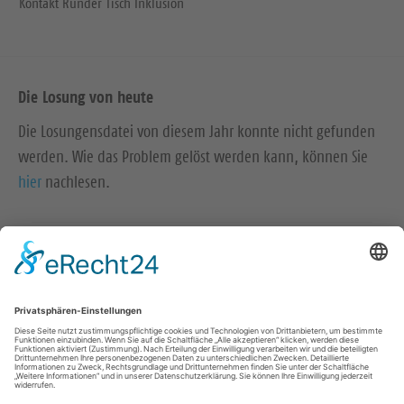
Kontakt Runder Tisch Inklusion
Die Losung von heute
Die Losungensdatei von diesem Jahr konnte nicht gefunden
werden. Wie das Problem gelöst werden kann, können Sie
hier
nachlesen.