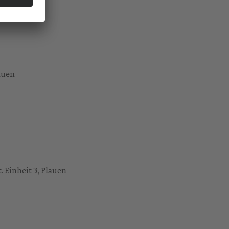
auen
. Einheit 3, Plauen