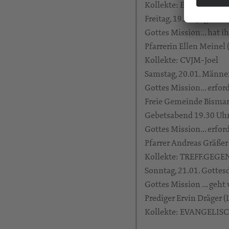
Kollekte: Evang. Allia
Freitag, 19.01. Jugend
Gottes Mission… hat ih
Pfarrerin Ellen Meinel
Kollekte: CVJM-Joel
Samstag, 20.01. Männer
Gottes Mission… erfor
Freie Gemeinde Bismar
Gebetsabend 19.30 Uhr,
Gottes Mission… erfor
Pfarrer Andreas Gräßer
Kollekte: TREFF.GEG
Sonntag, 21.01. Gottesd
Gottes Mission … geht 
Prediger Ervin Dräger 
Kollekte: EVANGELIS