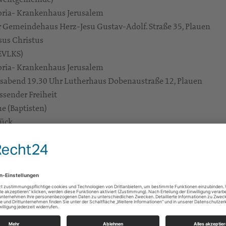
toria- Krankenhaus Jerusalem
 Gemeindehaus Herz-Jesu Gustav-Adolf. Straße 35, Plauen
esus Christus
(EVLKS)
toria- Krankenhaus Jerusalem
tsabend 19.30 Uhr Lutherhaus Dobenaustraße 12, Plauen
ssender Freiheit
he (Baptisten)
tück
betsnachmittag 14.30 Uhr Paulushaus Goethestraße 34, Plauen
len wir gemeinsam
einrich (Chemnitz)
nz Deutschland
 Versöhnungskirche Friesenweg 171, Plauen
len wir gemeinsam
einrich (Chemnitz)