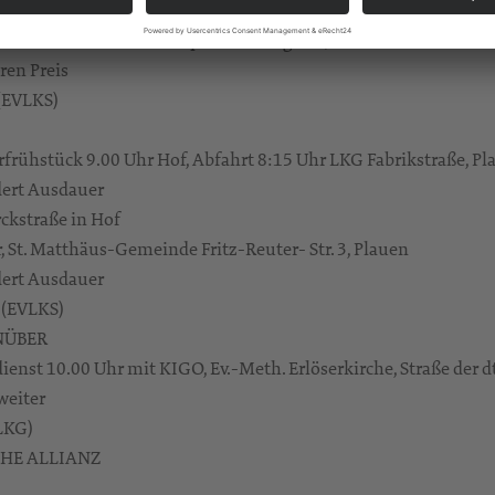
nz Deutschland
abend 19.30 Uhr Boxenstop Friesenweg 169, Plauen
ren Preis
 (EVLKS)
frühstück 9.00 Uhr Hof, Abfahrt 8:15 Uhr LKG Fabrikstraße, Pl
dert Ausdauer
ckstraße in Hof
 St. Matthäus-Gemeinde Fritz-Reuter- Str. 3, Plauen
dert Ausdauer
 (EVLKS)
ENÜBER
ienst 10.00 Uhr mit KIGO, Ev.-Meth. Erlöserkirche, Straße der dt
weiter
(LKG)
CHE ALLIANZ