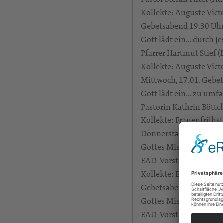
Kollekte: Auguste Vic
Gebetsabend 19.30 Uhr
Gott lädt ein… durch J
Pfarrer Hartmut Stief 
Kollekte: Auguste Vic
Mittwoch, 17.01. Gebe
Gott lädt ein… zu umfa
Pastorin Kathrin Böttc
Kollekte: Frauenfrühs
Donnerstag, 18.01. Ge
Gottes Mission… erfül
EAD-Vorstand Frank H
Kollekte: Evang. Allia
Gebetsabend 19.30 Uhr
Gottes Mission… erfül
EAD-Vorstand Frank H