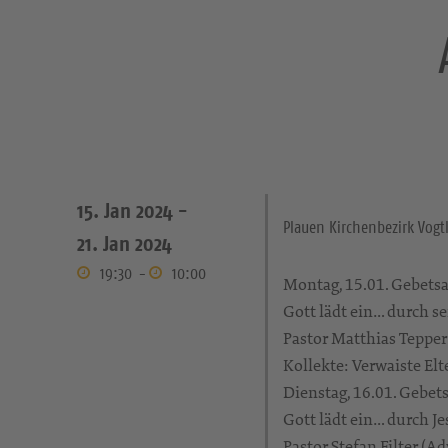
15. Jan 2024 -
Plauen Kirchenbezirk Vogt
21. Jan 2024
19:30
-
10:00
Montag, 15.01. Gebets
Gott lädt ein… durch s
Pastor Matthias Tepper
Kollekte: Verwaiste Elt
Dienstag, 16.01. Gebe
Gott lädt ein… durch J
Pastor Stefan Filter (