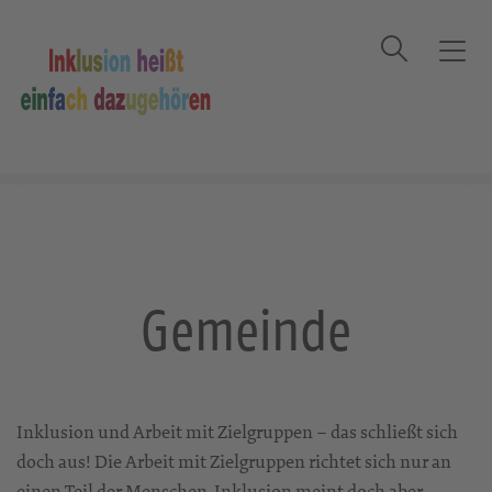
Suche
T
o
g
Startseite
Gemeinde
g
l
e
n
a
v
i
Gemeinde
g
a
t
i
o
Inklusion und Arbeit mit Zielgruppen – das schließt sich
n
doch aus! Die Arbeit mit Zielgruppen richtet sich nur an
einen Teil der Menschen. Inklusion meint doch aber