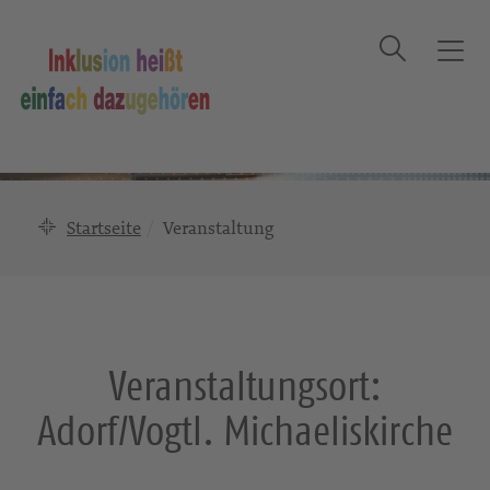
Suche
T
o
g
g
l
e
n
Startseite
Veranstaltung
a
v
i
g
a
Veranstaltungsort:
t
i
Adorf/Vogtl. Michaeliskirche
o
n