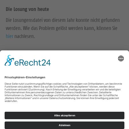
Die Losung von heute
Die Losungensdatei von diesem Jahr konnte nicht gefunden
werden. Wie das Problem gelöst werden kann, können Sie
hier
nachlesen.
Impressum
Datenschutz